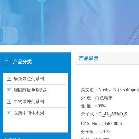
产品展示
产品分类
酶免显色剂系列
英文名：N-ethyl-N-(3-sulfopropyl)
胆固醇显色剂系列
外 观：白色粉末
生物缓冲剂系列
含 量：≥99%
医药中间体系列
分子式：C
H
NNaO
S
12
18
3
CAS No：40567-80-4
分子量：279.33