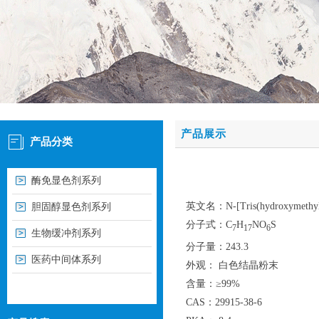
产品展示
产品分类
酶免显色剂系列
英文名：N-[Tris(hydroxymethyl)me
胆固醇显色剂系列
分子式：C
H
NO
S
7
17
6
生物缓冲剂系列
分子量：243.3
医药中间体系列
外观： 白色结晶粉末
含量：≥99%
CAS：29915-38-6