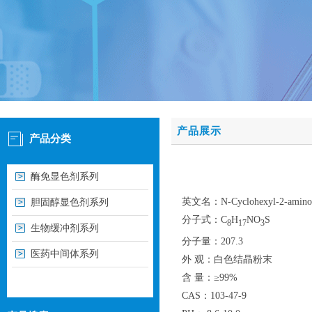
产品展示
产品分类
酶免显色剂系列
英文名：N-Cyclohexyl-2-aminoeth
胆固醇显色剂系列
分子式：C
H
NO
S
8
17
3
生物缓冲剂系列
分子量：207.3
医药中间体系列
外 观：白色结晶粉末
含 量：≥99%
CAS：103-47-9