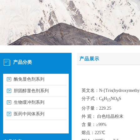
产品展示
产品分类
酶免显色剂系列
英文名：N-[Tris(hydroxymethyl)me
胆固醇显色剂系列
分子式：C
H
NO
S
6
15
6
生物缓冲剂系列
分子量：229.25
医药中间体系列
外 观： 白色结晶粉末
含 量：≥99%
熔点：225℃